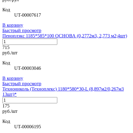
Код
UT-00007617
В корзину
Быстрый просмотр
Пеноплэкс 1185*585*100 ОСНОВА (0,2772м3, 2,773 м2;4шт)
715
руб./шт
Код
UT-00003046
В корзину
Быстрый просмотр
Технониколь (Техноплекс) 1180*580*30-L (8,897м2/0,267м3
13шт)*
175
руб./шт
Код
UT-00006195