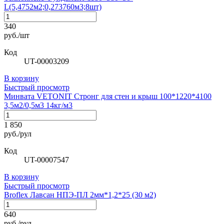
L(5,4752м2;0,273760м3;8шт)
340
руб./шт
Код
UT-00003209
В корзину
Быстрый просмотр
Минвата VETONIT Стронг для стен и крыш 100*1220*4100
3,5м2/0,5м3 14кг/м3
1 850
руб./рул
Код
UT-00007547
В корзину
Быстрый просмотр
Broflex Лавсан НПЭ-ПЛ 2мм*1,2*25 (30 м2)
640
руб./рул